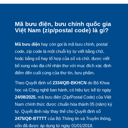
Mã bưu điện, bưu chính quốc gia
Việt Nam (zip/postal code) là gì?
Mã bưu điện
hay còn gọi là mã bưu chính, postal
code, zip code là một chuỗi ký tự viết bằng chữ,
hoặc bằng số hay tổ hợp của số và chữ, được viết
bổ sung vào địa chỉ nhận thư với mục đích xác định
điểm đến cuối cùng của thư tín, bưu phẩm.
Theo Quyết định số
2334/QĐ-BKHCN
do Bộ Khoa
học và Công nghệ ban hành, có hiệu lực kể từ ngày
24/08/2025
, mã bưu điện (Zip/Postal Code) của Việt
Nam chính thức được chuẩn hóa thành 05 (năm) ký
tự. Quyết định này thay thế cho Quyết định số
2475/QĐ-BTTTT
của Bộ Thông tin và Truyền thông,
vốn đã được áp dụng từ ngày 01/01/2018.