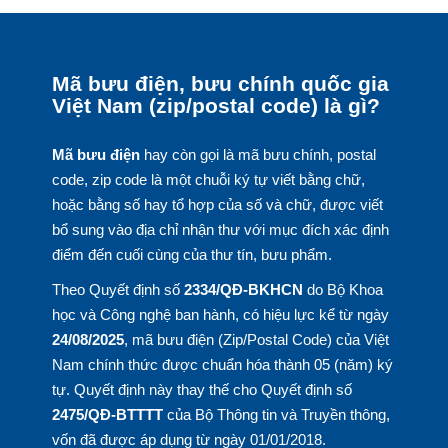
Mã bưu điện, bưu chính quốc gia
Việt Nam (zip/postal code) là gì?
Mã bưu điện
hay còn gọi là mã bưu chính, postal
code, zip code là một chuỗi ký tự viết bằng chữ,
hoặc bằng số hay tổ hợp của số và chữ, được viết
bổ sung vào địa chỉ nhận thư với mục đích xác định
điểm đến cuối cùng của thư tín, bưu phẩm.
Theo Quyết định số
2334/QĐ-BKHCN
do Bộ Khoa
học và Công nghệ ban hành, có hiệu lực kể từ ngày
24/08/2025
, mã bưu điện (Zip/Postal Code) của Việt
Nam chính thức được chuẩn hóa thành 05 (năm) ký
tự. Quyết định này thay thế cho Quyết định số
2475/QĐ-BTTTT
của Bộ Thông tin và Truyền thông,
vốn đã được áp dụng từ ngày 01/01/2018.