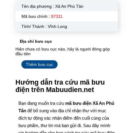
Tên địa phương :
Xã An Phú Tân
Mã bưu chính :
87311
Tỉnh/ Thành : Vĩnh Long
Địa chỉ bưu cục
Hiện chưa có bưu cục nào, hãy là người đóng góp
đầu tiên
Thêm bưu cục
Hướng dẫn tra cứu mã bưu
điện trên Mabuudien.net
Bạn đang muốn tra cứu
mã bưu điện Xã An Phú
Tân
để bổ sung vào địa chỉ nhận thư với mục
đích tự động xác nhận điểm đến cuối cùng của
bưu phẩm, thư tín mà bạn gửi đi. Sau đây mình
xin hướng dẫn cho bạn cách tra cứu mã bưu điện