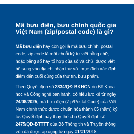
Mã bưu điện, bưu chính quốc gia
Việt Nam (zip/postal code) là gì?
Mã bưu điện
hay còn gọi là mã bưu chính, postal
code, zip code là một chuỗi ký tự viết bằng chữ,
hoặc bằng số hay tổ hợp của số và chữ, được viết
bổ sung vào địa chỉ nhận thư với mục đích xác định
điểm đến cuối cùng của thư tín, bưu phẩm.
Theo Quyết định số
2334/QĐ-BKHCN
do Bộ Khoa
học và Công nghệ ban hành, có hiệu lực kể từ ngày
24/08/2025
, mã bưu điện (Zip/Postal Code) của Việt
Nam chính thức được chuẩn hóa thành 05 (năm) ký
tự. Quyết định này thay thế cho Quyết định số
2475/QĐ-BTTTT
của Bộ Thông tin và Truyền thông,
vốn đã được áp dụng từ ngày 01/01/2018.