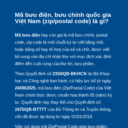
Mã bưu điện, bưu chính quốc gia
Việt Nam (zip/postal code) là gì?
Mã bưu điện
hay còn gọi là mã bưu chính, postal
code, zip code là một chuỗi ký tự viết bằng chữ,
hoặc bằng số hay tổ hợp của số và chữ, được viết
bổ sung vào địa chỉ nhận thư với mục đích xác định
điểm đến cuối cùng của thư tín, bưu phẩm.
Theo Quyết định số
2334/QĐ-BKHCN
do Bộ Khoa
học và Công nghệ ban hành, có hiệu lực kể từ ngày
24/08/2025
, mã bưu điện (Zip/Postal Code) của Việt
Nam chính thức được chuẩn hóa thành 05 (năm) ký
tự. Quyết định này thay thế cho Quyết định số
2475/QĐ-BTTTT
của Bộ Thông tin và Truyền thông,
vốn đã được áp dụng từ ngày 01/01/2018.
Việc sử dụng mã Zip/Postal Code giúp bưu phẩm,