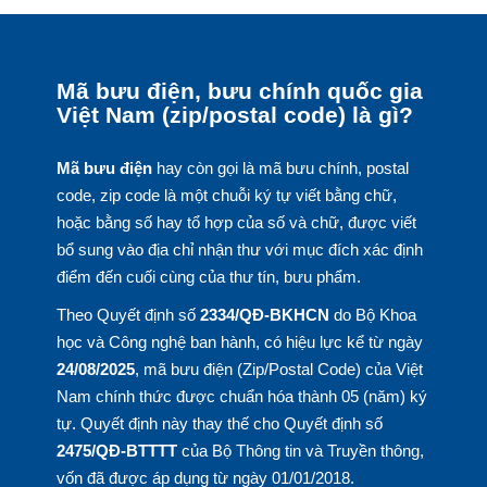
Mã bưu điện, bưu chính quốc gia
Việt Nam (zip/postal code) là gì?
Mã bưu điện
hay còn gọi là mã bưu chính, postal
code, zip code là một chuỗi ký tự viết bằng chữ,
hoặc bằng số hay tổ hợp của số và chữ, được viết
bổ sung vào địa chỉ nhận thư với mục đích xác định
điểm đến cuối cùng của thư tín, bưu phẩm.
Theo Quyết định số
2334/QĐ-BKHCN
do Bộ Khoa
học và Công nghệ ban hành, có hiệu lực kể từ ngày
24/08/2025
, mã bưu điện (Zip/Postal Code) của Việt
Nam chính thức được chuẩn hóa thành 05 (năm) ký
tự. Quyết định này thay thế cho Quyết định số
2475/QĐ-BTTTT
của Bộ Thông tin và Truyền thông,
vốn đã được áp dụng từ ngày 01/01/2018.