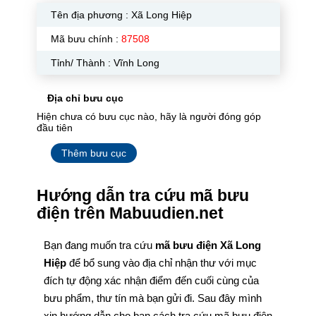
Tên địa phương :
Xã Long Hiệp
Mã bưu chính :
87508
Tỉnh/ Thành : Vĩnh Long
Địa chỉ bưu cục
Hiện chưa có bưu cục nào, hãy là người đóng góp
đầu tiên
Thêm bưu cục
Hướng dẫn tra cứu mã bưu
điện trên Mabuudien.net
Bạn đang muốn tra cứu
mã bưu điện Xã Long
Hiệp
để bổ sung vào địa chỉ nhận thư với mục
đích tự động xác nhận điểm đến cuối cùng của
bưu phẩm, thư tín mà bạn gửi đi. Sau đây mình
xin hướng dẫn cho bạn cách tra cứu mã bưu điện