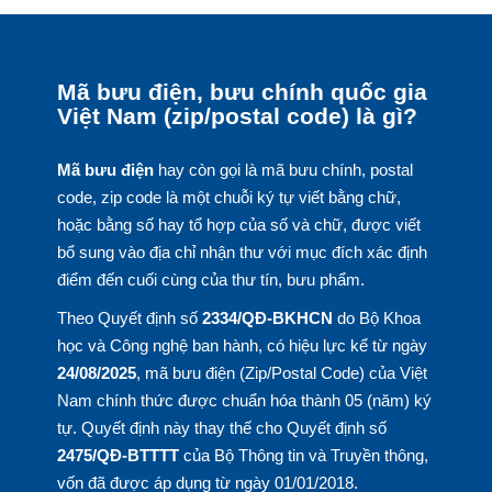
Mã bưu điện, bưu chính quốc gia
Việt Nam (zip/postal code) là gì?
Mã bưu điện
hay còn gọi là mã bưu chính, postal
code, zip code là một chuỗi ký tự viết bằng chữ,
hoặc bằng số hay tổ hợp của số và chữ, được viết
bổ sung vào địa chỉ nhận thư với mục đích xác định
điểm đến cuối cùng của thư tín, bưu phẩm.
Theo Quyết định số
2334/QĐ-BKHCN
do Bộ Khoa
học và Công nghệ ban hành, có hiệu lực kể từ ngày
24/08/2025
, mã bưu điện (Zip/Postal Code) của Việt
Nam chính thức được chuẩn hóa thành 05 (năm) ký
tự. Quyết định này thay thế cho Quyết định số
2475/QĐ-BTTTT
của Bộ Thông tin và Truyền thông,
vốn đã được áp dụng từ ngày 01/01/2018.