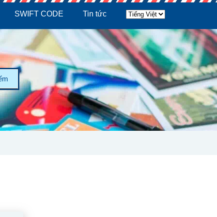
SWIFT CODE
Tin tức
iếm