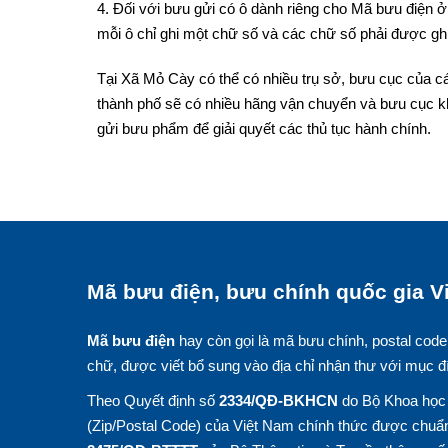
4. Đối với bưu gửi có ô dành riêng cho Mã bưu điện ở 
mỗi ô chỉ ghi một chữ số và các chữ số phải được ghi
Tại Xã Mỏ Cày có thể có nhiều trụ sở, bưu cục của cá
thành phố sẽ có nhiều hãng vận chuyển và bưu cục k
gửi bưu phẩm để giải quyết các thủ tục hành chính.
Mã bưu điện, bưu chính quốc gia Vi
Mã bưu điện
hay còn gọi là mã bưu chính, postal code
chữ, được viết bổ sung vào địa chỉ nhận thư với mục đ
Theo Quyết định số
2334/QĐ-BKHCN
do Bộ Khoa học 
(Zip/Postal Code) của Việt Nam chính thức được chuẩn