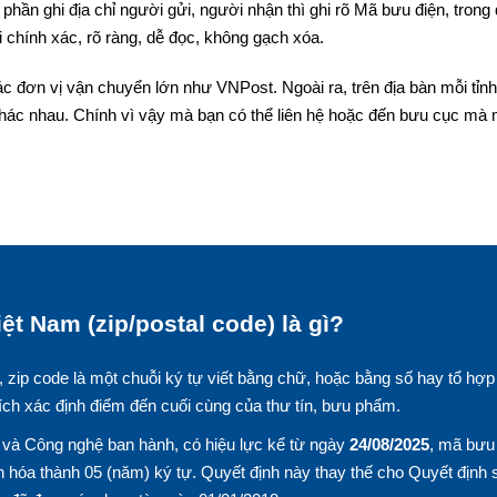
phần ghi địa chỉ người gửi, người nhận thì ghi rõ Mã bưu điện, trong
 chính xác, rõ ràng, dễ đọc, không gạch xóa.
c đơn vị vận chuyển lớn như VNPost. Ngoài ra, trên địa bàn mỗi tỉnh
hác nhau. Chính vì vậy mà bạn có thể liên hệ hoặc đến bưu cục mà
ệt Nam (zip/postal code) là gì?
, zip code là một chuỗi ký tự viết bằng chữ, hoặc bằng số hay tổ hợp
ích xác định điểm đến cuối cùng của thư tín, bưu phẩm.
và Công nghệ ban hành, có hiệu lực kể từ ngày
24/08/2025
, mã bưu
 hóa thành 05 (năm) ký tự. Quyết định này thay thế cho Quyết định 