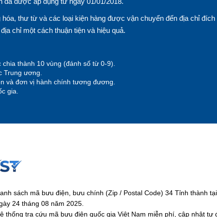
n đã được áp dụng từ ngày 01/01/2018.
hóa, thư từ và các loại kiện hàng được vận chuyển đến địa chỉ đích
n địa chỉ một cách thuận tiện và hiệu quả.
 chia thành 10 vùng (đánh số từ 0-9).
ộc Trung ương.
yện và đơn vị hành chính tương đương.
c gia.
anh sách mã bưu điện, bưu chính (Zip / Postal Code) 34 Tỉnh thành 
gày 24 tháng 08 năm 2025.
ệ thống tra cứu mã bưu điện quốc gia Việt Nam miễn phí, cập nhật tự