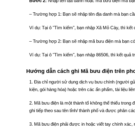
Bước 2:
Nhập tên địa danh hoặc mã bưu điện mà bạn
– Trường hợp 1: Bạn sẽ nhập tên địa danh mà bạn cần
Ví dụ: Tại ô "Tìm kiếm", bạn nhập Xã Mỏ Cày, thì kế
– Trường hợp 2: Bạn sẽ nhập mã bưu điện mà bạn có
Ví dụ: Tại ô "Tìm kiếm", bạn nhập 86506, thì kết quả
Hướng dẫn cách ghi Mã bưu điện trên phon
1. Địa chỉ người sử dụng dịch vụ bưu chính (người gử
kiện, gói hàng hóa) hoặc trên các ấn phẩm, tài liệu liê
2. Mã bưu điện là một thành tố không thể thiếu trong
ghi tiếp theo sau tên tỉnh/ thành phố và được phân cách
3. Mã bưu điện phải được in hoặc viết tay chính xác, 