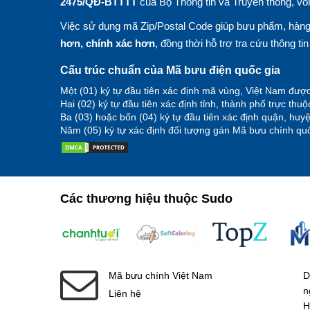
2475/QĐ-BTTTT
của Bộ Thông tin và Truyền thông, vố
Việc sử dụng mã Zip/Postal Code giúp bưu phẩm, hàng 
hơn, chính xác hơn
, đồng thời hỗ trợ tra cứu thông ti
Cấu trúc chuẩn của Mã bưu điện quốc gia
Một (01) ký tự đầu tiên xác định mã vùng, Việt Nam được
Hai (02) ký tự đầu tiên xác định tỉnh, thành phố trực thu
Ba (03) hoặc bốn (04) ký tự đầu tiên xác định quận, hu
Năm (05) ký tự xác định đối tượng gán Mã bưu chính quố
Các thương hiệu thuộc Sudo
Mã bưu chính Việt Nam
D
n
Liên hệ
H