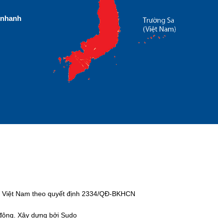
nhanh
tại Việt Nam theo quyết định 2334/QĐ-BKHCN
 động. Xây dựng bởi Sudo