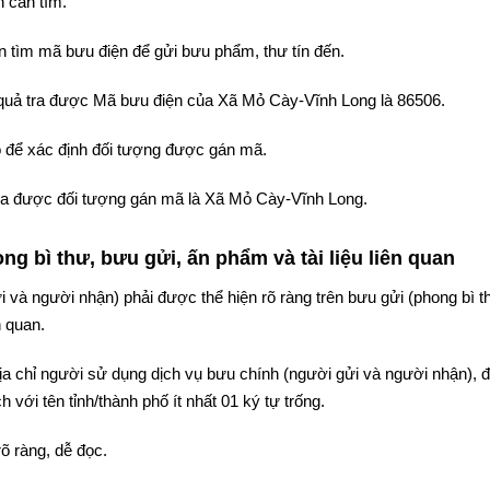
 cần tìm.
 tìm mã bưu điện để gửi bưu phẩm, thư tín đến.
t quả tra được Mã bưu điện của Xã Mỏ Cày-Vĩnh Long là 86506.
 để xác định đối tượng được gán mã.
 tra được đối tượng gán mã là Xã Mỏ Cày-Vĩnh Long.
g bì thư, bưu gửi, ấn phẩm và tài liệu liên quan
i và người nhận) phải được thể hiện rõ ràng trên bưu gửi (phong bì t
n quan.
 địa chỉ người sử dụng dịch vụ bưu chính (người gửi và người nhận),
 với tên tỉnh/thành phố ít nhất 01 ký tự trống.
rõ ràng, dễ đọc.