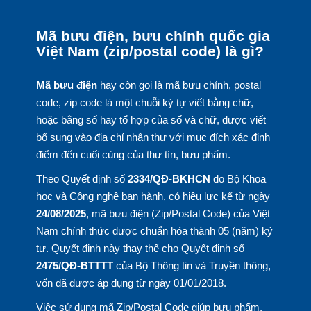
Mã bưu điện, bưu chính quốc gia
Việt Nam (zip/postal code) là gì?
Mã bưu điện
hay còn gọi là mã bưu chính, postal
code, zip code là một chuỗi ký tự viết bằng chữ,
hoặc bằng số hay tổ hợp của số và chữ, được viết
bổ sung vào địa chỉ nhận thư với mục đích xác định
điểm đến cuối cùng của thư tín, bưu phẩm.
Theo Quyết định số
2334/QĐ-BKHCN
do Bộ Khoa
học và Công nghệ ban hành, có hiệu lực kể từ ngày
24/08/2025
, mã bưu điện (Zip/Postal Code) của Việt
Nam chính thức được chuẩn hóa thành 05 (năm) ký
tự. Quyết định này thay thế cho Quyết định số
2475/QĐ-BTTTT
của Bộ Thông tin và Truyền thông,
vốn đã được áp dụng từ ngày 01/01/2018.
Việc sử dụng mã Zip/Postal Code giúp bưu phẩm,