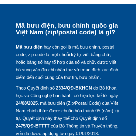
Mã bưu điện, bưu chính quốc gia
Việt Nam (zip/postal code) là gì?
Mã bưu điện
hay còn gọi là mã bưu chính, postal
code, zip code là một chuỗi ký tự viết bằng chữ,
hoặc bằng số hay tổ hợp của số và chữ, được viết
bổ sung vào địa chỉ nhận thư với mục đích xác định
điểm đến cuối cùng của thư tín, bưu phẩm.
Theo Quyết định số
2334/QĐ-BKHCN
do Bộ Khoa
học và Công nghệ ban hành, có hiệu lực kể từ ngày
24/08/2025
, mã bưu điện (Zip/Postal Code) của Việt
Nam chính thức được chuẩn hóa thành 05 (năm) ký
tự. Quyết định này thay thế cho Quyết định số
2475/QĐ-BTTTT
của Bộ Thông tin và Truyền thông,
vốn đã được áp dụng từ ngày 01/01/2018.