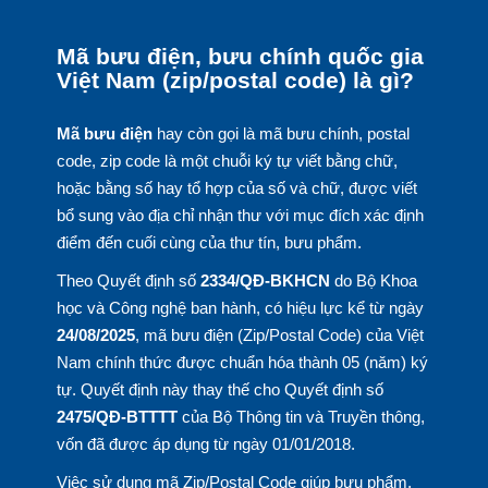
Mã bưu điện, bưu chính quốc gia
Việt Nam (zip/postal code) là gì?
Mã bưu điện
hay còn gọi là mã bưu chính, postal
code, zip code là một chuỗi ký tự viết bằng chữ,
hoặc bằng số hay tổ hợp của số và chữ, được viết
bổ sung vào địa chỉ nhận thư với mục đích xác định
điểm đến cuối cùng của thư tín, bưu phẩm.
Theo Quyết định số
2334/QĐ-BKHCN
do Bộ Khoa
học và Công nghệ ban hành, có hiệu lực kể từ ngày
24/08/2025
, mã bưu điện (Zip/Postal Code) của Việt
Nam chính thức được chuẩn hóa thành 05 (năm) ký
tự. Quyết định này thay thế cho Quyết định số
2475/QĐ-BTTTT
của Bộ Thông tin và Truyền thông,
vốn đã được áp dụng từ ngày 01/01/2018.
Việc sử dụng mã Zip/Postal Code giúp bưu phẩm,