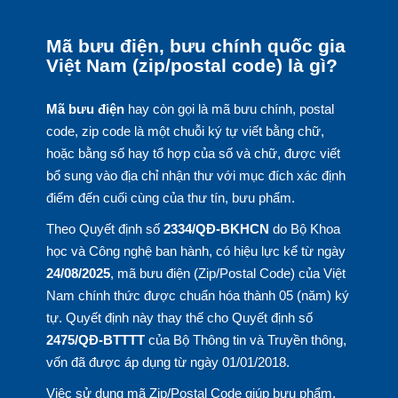
Mã bưu điện, bưu chính quốc gia
Việt Nam (zip/postal code) là gì?
Mã bưu điện
hay còn gọi là mã bưu chính, postal
code, zip code là một chuỗi ký tự viết bằng chữ,
hoặc bằng số hay tổ hợp của số và chữ, được viết
bổ sung vào địa chỉ nhận thư với mục đích xác định
điểm đến cuối cùng của thư tín, bưu phẩm.
Theo Quyết định số
2334/QĐ-BKHCN
do Bộ Khoa
học và Công nghệ ban hành, có hiệu lực kể từ ngày
24/08/2025
, mã bưu điện (Zip/Postal Code) của Việt
Nam chính thức được chuẩn hóa thành 05 (năm) ký
tự. Quyết định này thay thế cho Quyết định số
2475/QĐ-BTTTT
của Bộ Thông tin và Truyền thông,
vốn đã được áp dụng từ ngày 01/01/2018.
Việc sử dụng mã Zip/Postal Code giúp bưu phẩm,