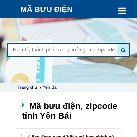
MÃ BƯU ĐIỆN
Trang chủ
/ Yên Bái
Mã bưu điện, zipcode
tỉnh Yên Bái
⚠️
Bạn đang xem dữ liệu mã bưu chính cũ