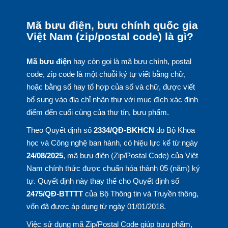
Mã bưu điện, bưu chính quốc gia
Việt Nam (zip/postal code) là gì?
Mã bưu điện
hay còn gọi là mã bưu chính, postal
code, zip code là một chuỗi ký tự viết bằng chữ,
hoặc bằng số hay tổ hợp của số và chữ, được viết
bổ sung vào địa chỉ nhận thư với mục đích xác định
điểm đến cuối cùng của thư tín, bưu phẩm.
Theo Quyết định số
2334/QĐ-BKHCN
do Bộ Khoa
học và Công nghệ ban hành, có hiệu lực kể từ ngày
24/08/2025
, mã bưu điện (Zip/Postal Code) của Việt
Nam chính thức được chuẩn hóa thành 05 (năm) ký
tự. Quyết định này thay thế cho Quyết định số
2475/QĐ-BTTTT
của Bộ Thông tin và Truyền thông,
vốn đã được áp dụng từ ngày 01/01/2018.
Việc sử dụng mã Zip/Postal Code giúp bưu phẩm,