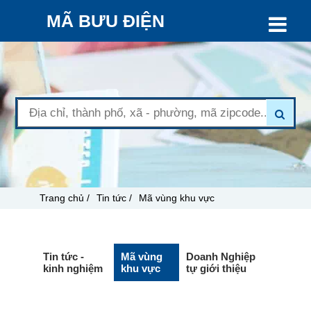
MÃ BƯU ĐIỆN
Trang chủ /
Tin tức /
Mã vùng khu vực
Tin tức -
Mã vùng
Doanh Nghiệp
kinh nghiệm
khu vực
tự giới thiệu