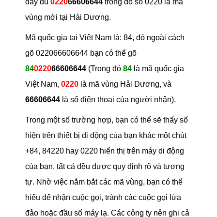
đầy đủ
0220
66606644
trong đó số 0220 là mã
vùng mới tại Hải Dương.
Mã quốc gia tại Việt Nam là: 84, đó ngoài cách
gõ 022066606644 bạn có thể gõ
84
0220
66606644
(Trong đó
84
là mã quốc gia
Việt Nam,
0220
là mã vùng Hải Dương, và
66606644
là số điện thoại của người nhận).
Trong một số trường hợp, bạn có thể sẽ thấy số
hiện trên thiết bị di động của bạn khác một chút
+84, 84220 hay 0220 hiển thị trên máy di động
của bạn, tất cả đều được quy định rõ và tương
tự. Nhờ việc nắm bắt các mã vùng, bạn có thể
hiểu để nhận cuộc gọi, tránh các cuộc gọi lừa
đảo hoặc đầu số máy lạ. Các công ty nên ghi cả