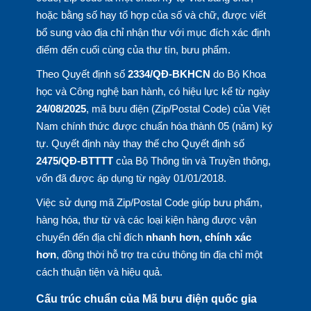
hoặc bằng số hay tổ hợp của số và chữ, được viết
bổ sung vào địa chỉ nhận thư với mục đích xác định
điểm đến cuối cùng của thư tín, bưu phẩm.
Theo Quyết định số
2334/QĐ-BKHCN
do Bộ Khoa
học và Công nghệ ban hành, có hiệu lực kể từ ngày
24/08/2025
, mã bưu điện (Zip/Postal Code) của Việt
Nam chính thức được chuẩn hóa thành 05 (năm) ký
tự. Quyết định này thay thế cho Quyết định số
2475/QĐ-BTTTT
của Bộ Thông tin và Truyền thông,
vốn đã được áp dụng từ ngày 01/01/2018.
Việc sử dụng mã Zip/Postal Code giúp bưu phẩm,
hàng hóa, thư từ và các loại kiện hàng được vận
chuyển đến địa chỉ đích
nhanh hơn, chính xác
hơn
, đồng thời hỗ trợ tra cứu thông tin địa chỉ một
cách thuận tiện và hiệu quả.
Cấu trúc chuẩn của Mã bưu điện quốc gia