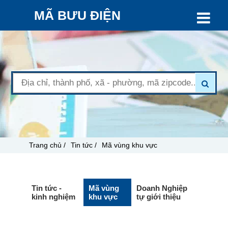
MÃ BƯU ĐIỆN
Trang chủ /
Tin tức /
Mã vùng khu vực
Tin tức -
Mã vùng
Doanh Nghiệp
kinh nghiệm
khu vực
tự giới thiệu