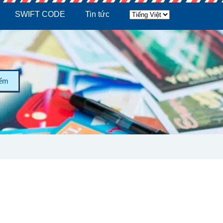
SWIFT CODE
Tin tức
iếm