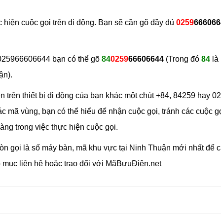
c hiện cuộc gọi trên di động. Bạn sẽ cần gõ đầy đủ
0259
66606
õ 025966606644 bạn có thể gõ
84
0259
66606644
(Trong đó
84
là
ận).
n trên thiết bị di động của bạn khác một chút +84, 84259 hay 02
c mã vùng, bạn có thể hiểu để nhận cuộc gọi, tránh các cuộc g
ng trong việc thực hiện cuộc gọi.
òn gọi là số máy bàn, mã khu vực tại Ninh Thuận mới nhất để cá
ào mục liên hệ hoặc trao đổi với MãBưuĐiện.net