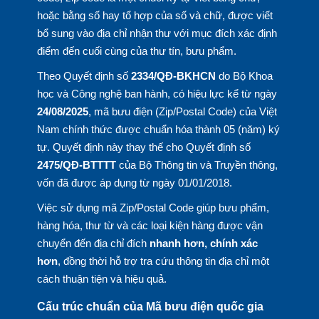
hoặc bằng số hay tổ hợp của số và chữ, được viết
bổ sung vào địa chỉ nhận thư với mục đích xác định
điểm đến cuối cùng của thư tín, bưu phẩm.
Theo Quyết định số
2334/QĐ-BKHCN
do Bộ Khoa
học và Công nghệ ban hành, có hiệu lực kể từ ngày
24/08/2025
, mã bưu điện (Zip/Postal Code) của Việt
Nam chính thức được chuẩn hóa thành 05 (năm) ký
tự. Quyết định này thay thế cho Quyết định số
2475/QĐ-BTTTT
của Bộ Thông tin và Truyền thông,
vốn đã được áp dụng từ ngày 01/01/2018.
Việc sử dụng mã Zip/Postal Code giúp bưu phẩm,
hàng hóa, thư từ và các loại kiện hàng được vận
chuyển đến địa chỉ đích
nhanh hơn, chính xác
hơn
, đồng thời hỗ trợ tra cứu thông tin địa chỉ một
cách thuận tiện và hiệu quả.
Cấu trúc chuẩn của Mã bưu điện quốc gia