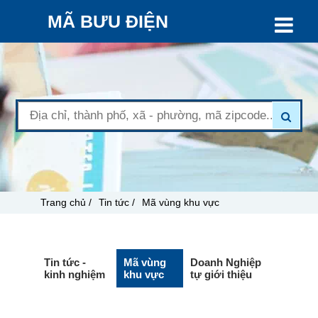
MÃ BƯU ĐIỆN
Trang chủ /
Tin tức /
Mã vùng khu vực
Tin tức -
Mã vùng
Doanh Nghiệp
kinh nghiệm
khu vực
tự giới thiệu