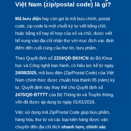
Việt Nam (zip/postal code) là gì?
Mã bưu điện
hay còn gọi là mã bưu chính, postal
code, zip code là một chuỗi ký tự viết bằng chữ,
hoặc bằng số hay tổ hợp của số và chữ, được viết
bổ sung vào địa chỉ nhận thư với mục đích xác định
điểm đến cuối cùng của thư tín, bưu phẩm.
Theo Quyết định số
2334/QĐ-BKHCN
do Bộ Khoa
học và Công nghệ ban hành, có hiệu lực kể từ ngày
24/08/2025
, mã bưu điện (Zip/Postal Code) của Việt
Nam chính thức được chuẩn hóa thành 05 (năm) ký
tự. Quyết định này thay thế cho Quyết định số
2475/QĐ-BTTTT
của Bộ Thông tin và Truyền thông,
vốn đã được áp dụng từ ngày 01/01/2018.
Việc sử dụng mã Zip/Postal Code giúp bưu phẩm,
hàng hóa, thư từ và các loại kiện hàng được vận
chuyển đến địa chỉ đích
nhanh hơn, chính xác