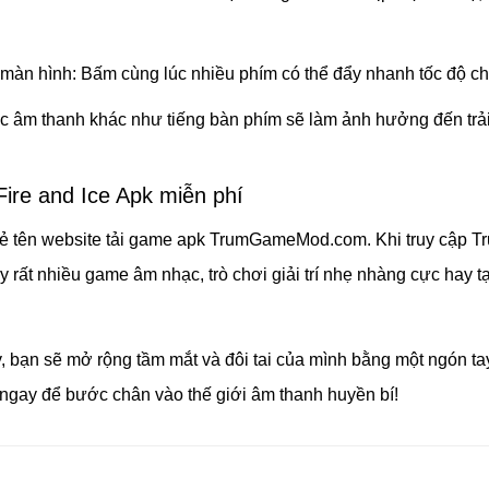
 màn hình: Bấm cùng lúc nhiều phím có thể đẩy nhanh tốc độ chơ
 âm thanh khác như tiếng bàn phím sẽ làm ảnh hưởng đến trải
ire and Ice Apk miễn phí
sẻ tên website tải game apk TrumGameMod.com. Khi truy cập T
y rất nhiều game âm nhạc, trò chơi giải trí nhẹ nhàng cực hay tạ
y, bạn sẽ mở rộng tầm mắt và đôi tai của mình bằng một ngón ta
ngay để bước chân vào thế giới âm thanh huyền bí!