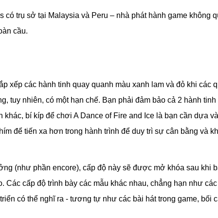
 có trụ sở tại Malaysia và Peru – nhà phát hành game không q
toàn cầu.
 sắp xếp các hành tinh quay quanh màu xanh lam và đỏ khi các 
g, tuy nhiên, có một hạn chế. Bạn phải đảm bảo cả 2 hành tin
h khác, bí kíp để chơi A Dance of Fire and Ice là bạn cần dựa v
hím để tiến xa hơn trong hành trình để duy trì sự cân bằng và kh
ưởng (như phần encore), cấp độ này sẽ được mở khóa sau khi bạ
o. Các cấp độ trình bày các mẫu khác nhau, chẳng hạn như cá
triển có thể nghĩ ra - tương tự như các bài hát trong game, bối 