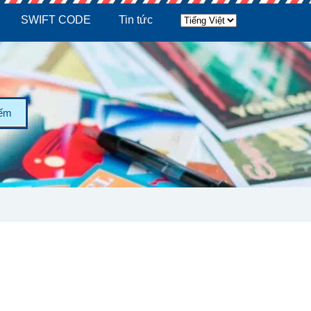
SWIFT CODE
Tin tức
iếm