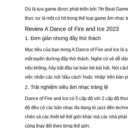
Dù là tựa game được phát triển bởi 7th Beat Games
thực sự là một cú hit trong thể loại game âm nhạc 
Review A Dance of Fire and Ice 2023
1. Đơn giản nhưng đầy thử thách
Mục tiêu của bạn trong A Dance of Fire and Ice là
một tuyến đường đầy thử thách. Nghe có vẻ dễ dàn
nếu không, hãy bắt đầu lại toàn bộ bài hát. Nói các
việc nhấn các nút 'dấu cách' hoặc 'nhập' trên bàn p
2. Trải nghiệm siêu âm nhạc tráng lệ
Dance of Fire and Ice có 5 cấp độ với 2 cấp độ th
độ đều có các bản nhạc đa dạng từ jazz đến techn
chéo và các thiết kế thế giới khác mà các nhà phát 
cũng thay đổi theo từng thế giới.