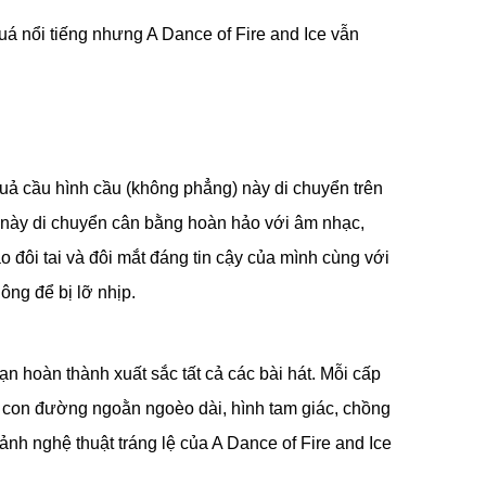
uá nổi tiếng nhưng A Dance of Fire and Ice vẫn
quả cầu hình cầu (không phẳng) này di chuyển trên
h này di chuyển cân bằng hoàn hảo với âm nhạc,
ào đôi tai và đôi mắt đáng tin cậy của mình cùng với
ông để bị lỡ nhịp.
n hoàn thành xuất sắc tất cả các bài hát. Mỗi cấp
c con đường ngoằn ngoèo dài, hình tam giác, chồng
cảnh nghệ thuật tráng lệ của A Dance of Fire and Ice