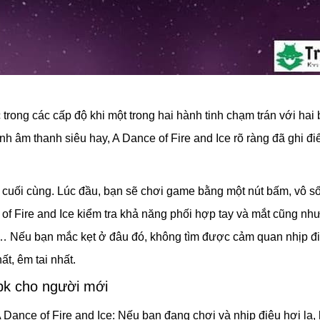
c trong các cấp độ khi một trong hai hành tinh chạm trán với ha
nh âm thanh siêu hay, A Dance of Fire and Ice rõ ràng đã ghi đ
n cuối cùng. Lúc đầu, bạn sẽ chơi game bằng một nút bấm, vô s
of Fire and Ice kiểm tra khả năng phối hợp tay và mắt cũng nh
… Nếu bạn mắc kẹt ở đâu đó, không tìm được cảm quan nhịp điệ
t, êm tai nhất.
pk cho người mới
A Dance of Fire and Ice: Nếu bạn đang chơi và nhịp điệu hơi lạ,