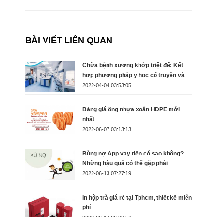
BÀI VIẾT LIÊN QUAN
Chữa bệnh xương khớp triệt để: Kết
hợp phương pháp y học cổ truyền và
hiện đại chuẩn Nhật
2022-04-04 03:53:05
Bảng giá ống nhựa xoắn HDPE mới
nhất
2022-06-07 03:13:13
Bùng nợ App vay tiền có sao không?
Những hậu quả có thể gặp phải
2022-06-13 07:27:19
In hộp trà giá rẻ tại Tphcm, thiết kế miễn
phí