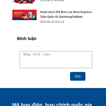
2022-06-17 06:38:56
Danh sách 255 Bưu cục Best Express
Toàn Quốc từ GiaoHangTotNhat
2022-09-19 14:31:24
Bình luận
Gửi
Mã bưu điện, bưu chính quốc gia