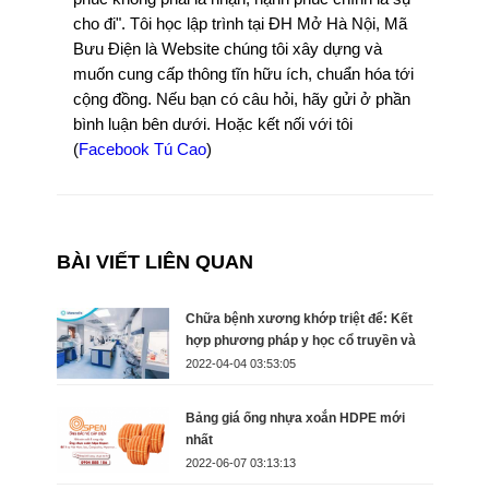
cho đi". Tôi học lập trình tại ĐH Mở Hà Nội, Mã
Bưu Điện là Website chúng tôi xây dựng và
muốn cung cấp thông tĩn hữu ích, chuẩn hóa tới
cộng đồng. Nếu bạn có câu hỏi, hãy gửi ở phần
bình luận bên dưới. Hoặc kết nối với tôi
(
Facebook Tú Cao
)
BÀI VIẾT LIÊN QUAN
Chữa bệnh xương khớp triệt để: Kết
hợp phương pháp y học cổ truyền và
hiện đại chuẩn Nhật
2022-04-04 03:53:05
Bảng giá ống nhựa xoắn HDPE mới
nhất
2022-06-07 03:13:13