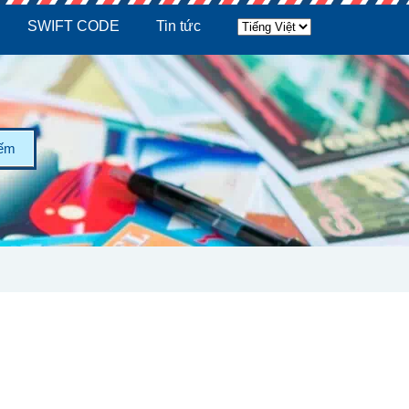
SWIFT CODE
Tin tức
iếm