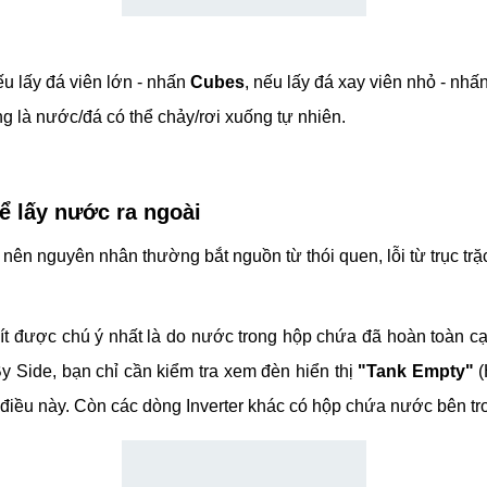
u lấy đá viên lớn - nhấn
Cubes
, nếu lấy đá xay viên nhỏ - nhấ
ong là nước/đá có thể chảy/rơi xuống tự nhiên.
ể lấy nước ra ngoài
ên nguyên nhân thường bắt nguồn từ thói quen, lỗi từ trục trặc k
t được chú ý nhất là do nước trong hộp chứa đã hoàn toàn cạ
y Side, bạn chỉ cần kiểm tra xem đèn hiển thị
"Tank Empty"
(
iều này. Còn các dòng Inverter khác có hộp chứa nước bên trong