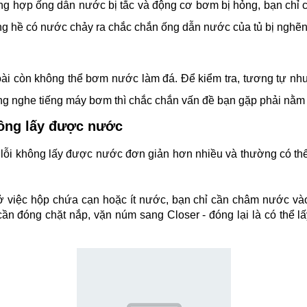
ờng hợp ống dẫn nước bị tắc và động cơ bơm bị hỏng, bạn ch
g hề có nước chảy ra chắc chắn ống dẫn nước của tủ bị nghẽn
ài còn không thể bơm nước làm đá. Để kiểm tra, tương tự như
g nghe tiếng máy bơm thì chắc chắn vấn đề bạn gặp phải nằm ở
hông lấy được nước
c, lỗi không lấy được nước đơn giản hơn nhiều và thường có t
 việc hộp chứa cạn hoặc ít nước, bạn chỉ cần châm nước và
ỉ cần đóng chặt nắp, vặn núm sang Closer - đóng lại là có thể