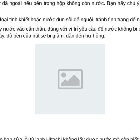
 đá ngoài nếu bên trong hộp không còn nước. Bạn hãy chủ ý
ại tinh khiết hoặc nước đun sôi để nguội, tránh tình trạng đổ
nước vào cẩn thận, đúng với vị trí yêu cầu để nước không bị b
ày, độ bền của nút sẽ bị giảm, dẫn đến hư hỏng.
p bạn sửa lỗi tủ lạnh Hitachi không lấy được nước mà còn biết 